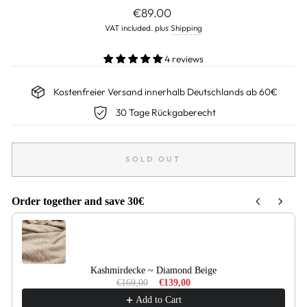
Normal
€89.00
price
VAT included. plus
Shipping
4 reviews
Kostenfreier Versand innerhalb Deutschlands ab 60€
30 Tage Rückgaberecht
SOLD OUT
Order together and save 30€
Use the Previous and Next buttons to navigate through product recommendati
Kashmirdecke ~ Diamond Beige
€169,00
€139,00
Add to Cart