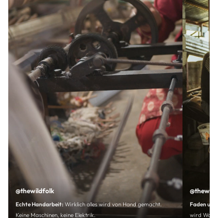
@thewildfolk
@thewild
Echte Handarbeit:
Wirklich alles wird von Hand gemacht.
Faden um 
Keine Maschinen, keine Elektrik.
wird Wolle 