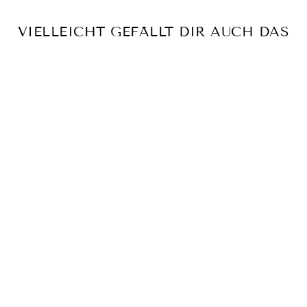
VIELLEICHT GEFÄLLT DIR AUCH DAS
Sold out
KASHMIR SCARF ~
DIAMOND BEIGE
€89.00